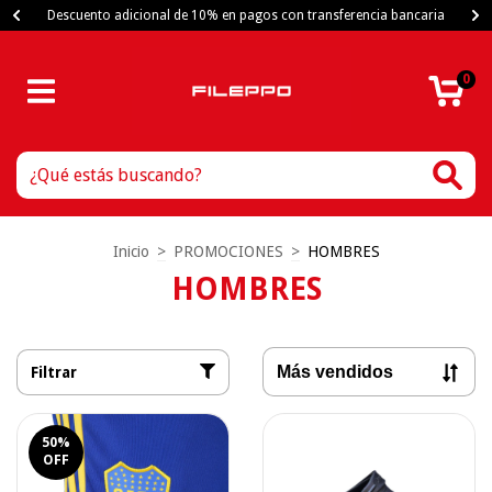
Descuento adicional de 10% en pagos con transferencia bancaria
0
Inicio
>
PROMOCIONES
>
HOMBRES
HOMBRES
Filtrar
50
%
OFF