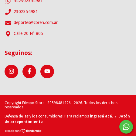
542302354981
2302354981
deportes@coren.com.ar
Calle 20 N° 805
Seguinos:
Copyright Fileppo Store - 30598481926 - 2026. Todos los derechos
reservados.
Defensa de las y los consumidores. Para reclamos
ingresá acá.
/
Botón
de arrepentimiento