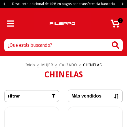
Descuento adicional de 10% en pagos con transferencia bancaria
0
Inicio
>
MUJER
>
CALZADO
>
CHINELAS
CHINELAS
Filtrar