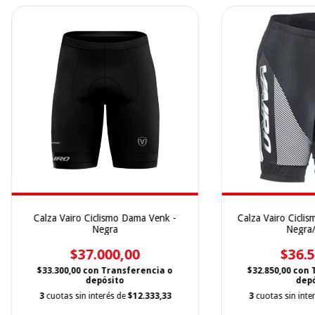
Calza Vairo Ciclismo Dama Venk -
Calza Vairo Cicli
Negra
Negra/
$37.000,00
$36.5
$33.300,00
con
Transferencia o
$32.850,00
con
depósito
depó
3
cuotas sin interés de
$12.333,33
3
cuotas sin inte