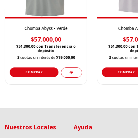
Chomba Abyss - Verde
Chomba Ab
$57.000,00
$57.0
$51.300,00
con
Transferencia o
$51.300,00
con
depósito
depó
3
cuotas sin interés de
$19.000,00
3
cuotas sin inte
COMPRAR
COMPRAR
Nuestros Locales
Ayuda