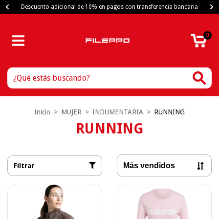
Descuento adicional de 10% en pagos con transferencia bancaria
0
Inicio
>
MUJER
>
INDUMENTARIA
>
RUNNING
RUNNING
Filtrar