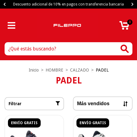
Descuento adicional de 10% en pagos con transferencia bancaria
0
Inicio
>
HOMBRE
>
CALZADO
>
PADEL
PADEL
Filtrar
ENVÍO GRATIS
ENVÍO GRATIS