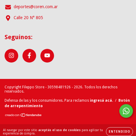
deportes@coren.com.ar
Calle 20 N° 805
Seguinos:
Copyright Fileppo Store - 30598481926 - 2026. Todos los derechos
reservados.
Defensa de las y los consumidores. Para reclamos
ingresá acá.
/
Botón
de arrepentimiento
Al navegar por este sitio
aceptás el uso de cookies
para agilizar tu
ENTENDIDO
experiencia de compra.