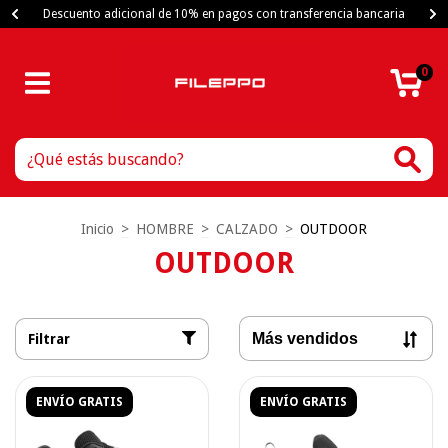
Descuento adicional de 10% en pagos con transferencia bancaria
0
Inicio
>
HOMBRE
>
CALZADO
>
OUTDOOR
OUTDOOR
Filtrar
ENVÍO GRATIS
ENVÍO GRATIS