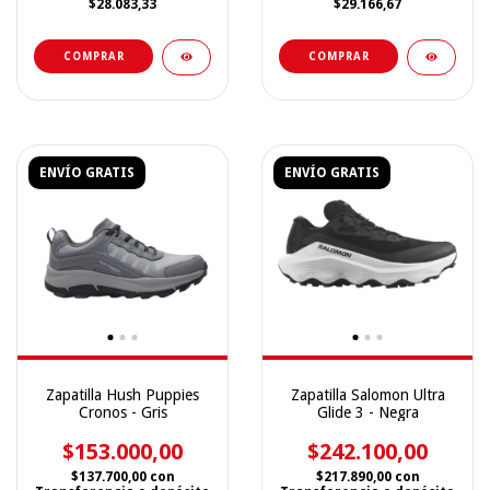
$28.083,33
$29.166,67
COMPRAR
COMPRAR
ENVÍO GRATIS
ENVÍO GRATIS
Zapatilla Hush Puppies
Zapatilla Salomon Ultra
Cronos - Gris
Glide 3 - Negra
$153.000,00
$242.100,00
$137.700,00
con
$217.890,00
con